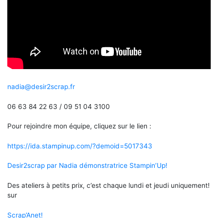
nadia@desir2scrap.fr
06 63 84 22 63 / 09 51 04 3100
Pour rejoindre mon équipe, cliquez sur le lien :
https://ida.stampinup.com/?demoid=5017343
Desir2scrap par Nadia démonstratrice Stampin’Up!
Des ateliers à petits prix, c’est chaque lundi et jeudi uniquement!
sur
Scrap’Anet!