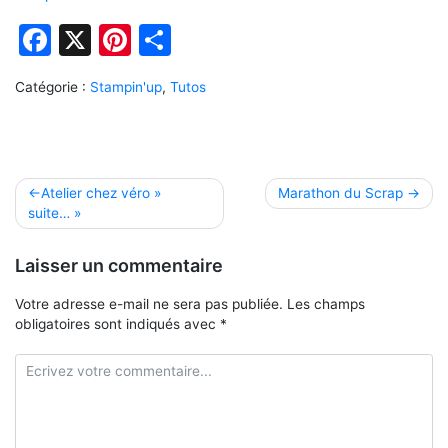
Facebook
X
Pinterest
Partager
Catégorie :
Stampin'up
,
Tutos
Navigation
Atelier chez véro »
Marathon du Scrap
suite… »
de
l’article
Laisser un commentaire
Votre adresse e-mail ne sera pas publiée.
Les champs
obligatoires sont indiqués avec
*