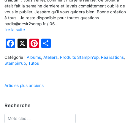
était fait la semaine dernière et j’avais complétement oublié de
vous le publier. J’espère qu’il vous guidera bien. Bonne création
à tous Je reste disponible pour toutes questions
nadia@desir2scrap.fr / 06…
lire la suite
Facebook
X
Pinterest
Partager
Catégorie :
Albums
,
Ateliers
,
Produits Stampin'up
,
Réalisations
,
Stampin'up
,
Tutos
Navigation
Articles plus anciens
des
articles
Recherche