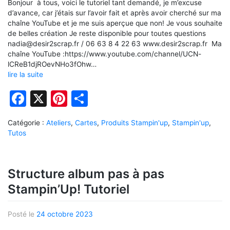
Bonjour à tous, voici le tutoriel tant demandé, je m’excuse
d’avance, car j’étais sur l’avoir fait et après avoir cherché sur ma
chaîne YouTube et je me suis aperçue que non! Je vous souhaite
de belles création Je reste disponible pour toutes questions
nadia@desir2scrap.fr / 06 63 8 4 22 63 www.desir2scrap.fr Ma
chaîne YouTube :https://www.youtube.com/channel/UCN-
lCReB1djROevNHo3fOhw…
lire la suite
Facebook
X
Pinterest
Partager
Catégorie :
Ateliers
,
Cartes
,
Produits Stampin'up
,
Stampin'up
,
Tutos
Structure album pas à pas
Stampin’Up! Tutoriel
Posté le
24 octobre 2023