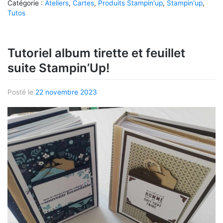
Catégorie :
Ateliers
,
Cartes
,
Produits Stampin'up
,
Stampin'up
,
Tutos
Tutoriel album tirette et feuillet
suite Stampin’Up!
Posté le
22 novembre 2023