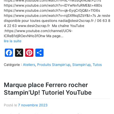
https://www.youtube.com/watch?v=xL-YM5SqXNU&t=217s
https://www.youtube.com/watch?v=iDYwNvfuRME&t=480s
https://www.youtube.com/watch?v=qk-EyqCr0jQ&t=1106s
https://www.youtube.com/watch?v=rqSXRkq5ZbY&t=7s Je reste
disponible pour toutes questions nadia@desir2scrap.fr / 06 63 8
4 22 63 www.desir2scrap.fr Ma chaîne YouTube
:https://www.youtube.com/channel/UCN-
lCReB1djROevNHo3fOhw Ma page…
lire la suite
Facebook
X
Pinterest
Partager
Catégorie :
Ateliers
,
Produits Stampin'up
,
Stampin'up
,
Tutos
Marque place Ferrero rocher
Stampin’Up! Tutoriel YouTube
Posté le
7 novembre 2023