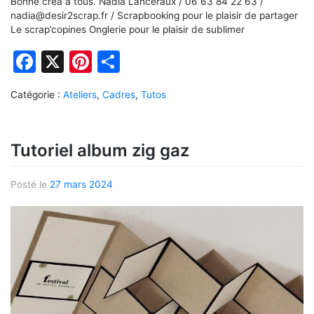
Bonne créa à tous. Nadia Lanceraux / 06 63 84 22 63 /
nadia@desir2scrap.fr / Scrapbooking pour le plaisir de partager
Le scrap’copines Onglerie pour le plaisir de sublimer
Facebook
X
Pinterest
Partager
Catégorie :
Ateliers
,
Cadres
,
Tutos
Tutoriel album zig gaz
Posté le
27 mars 2024