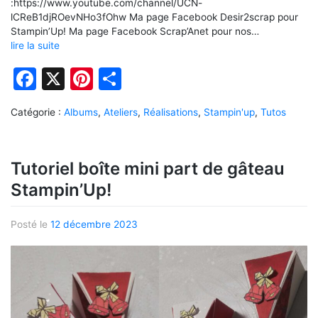
:https://www.youtube.com/channel/UCN-
lCReB1djROevNHo3fOhw Ma page Facebook Desir2scrap pour
Stampin’Up! Ma page Facebook Scrap’Anet pour nos…
lire la suite
Facebook
X
Pinterest
Partager
Catégorie :
Albums
,
Ateliers
,
Réalisations
,
Stampin'up
,
Tutos
Tutoriel boîte mini part de gâteau
Stampin’Up!
Posté le
12 décembre 2023