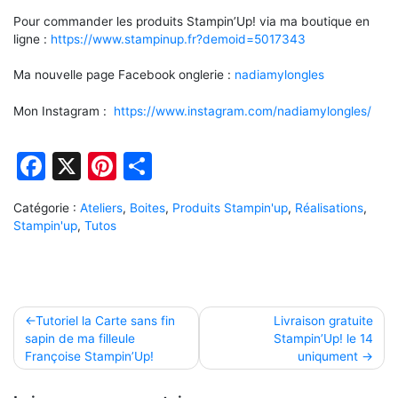
Pour commander les produits Stampin’Up! via ma boutique en
ligne :
https://www.stampinup.fr?demoid=5017343
Ma nouvelle page Facebook onglerie :
nadiamylongles
Mon Instagram :
https://www.instagram.com/nadiamylongles/
Facebook
X
Pinterest
Partager
Catégorie :
Ateliers
,
Boites
,
Produits Stampin'up
,
Réalisations
,
Stampin'up
,
Tutos
Navigation
Tutoriel la Carte sans fin
Livraison gratuite
sapin de ma filleule
Stampin’Up! le 14
de
Françoise Stampin’Up!
uniqument
l’article