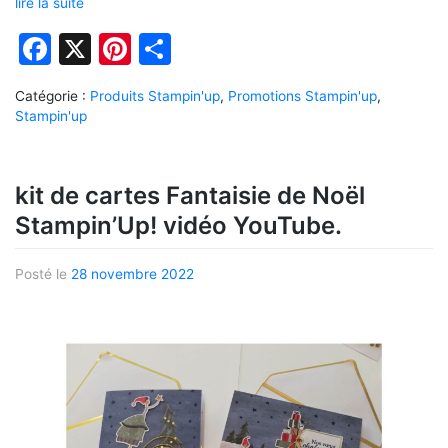
lire la suite
Facebook
X
Pinterest
Partager
Catégorie :
Produits Stampin'up
,
Promotions Stampin'up
,
Stampin'up
kit de cartes Fantaisie de Noël
Stampin’Up! vidéo YouTube.
Posté le
28 novembre 2022