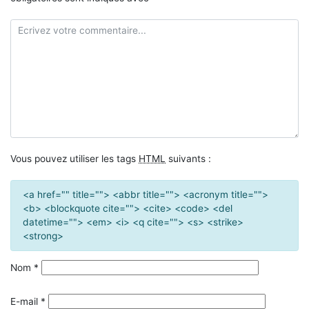
Vous pouvez utiliser les tags
HTML
suivants :
<a href="" title=""> <abbr title=""> <acronym title="">
<b> <blockquote cite=""> <cite> <code> <del
datetime=""> <em> <i> <q cite=""> <s> <strike>
<strong>
Nom
*
E-mail
*