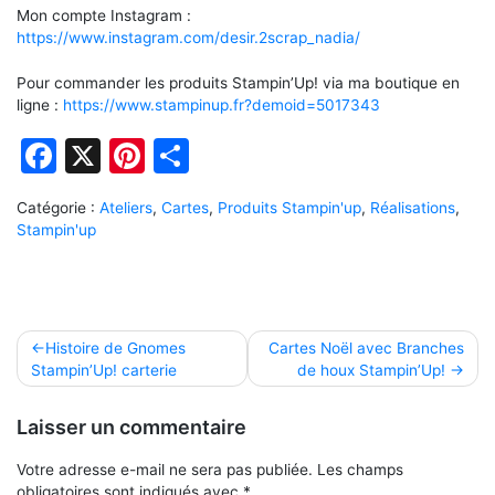
Mon compte Instagram :
https://www.instagram.com/desir.2scrap_nadia/
Pour commander les produits Stampin’Up! via ma boutique en
ligne :
https://www.stampinup.fr?demoid=5017343
Facebook
X
Pinterest
Partager
Catégorie :
Ateliers
,
Cartes
,
Produits Stampin'up
,
Réalisations
,
Stampin'up
Navigation
Histoire de Gnomes
Cartes Noël avec Branches
Stampin’Up! carterie
de houx Stampin’Up!
de
l’article
Laisser un commentaire
Votre adresse e-mail ne sera pas publiée.
Les champs
obligatoires sont indiqués avec
*