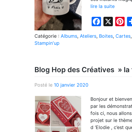
lire la suite
Faceb
X
P
Catégorie :
Albums
,
Ateliers
,
Boites
,
Cartes
Stampin'up
Blog Hop des Créatives » la
Posté le
10 janvier 2020
Bonjour et bienve
par les démonstrat
fois ci, nous allo
projet sur le thèm
d ‘Elodie , c’est q