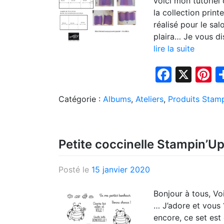
voici mon tutoriel
la collection prin
réalisé pour le sal
plaira… Je vous di
lire la suite
Faceb
X
P
Catégorie :
Albums
,
Ateliers
,
Produits Stam
Petite coccinelle Stampin’Up
Posté le
15 janvier 2020
Bonjour à tous, Vo
… J’adore et vous ?
encore, ce set est