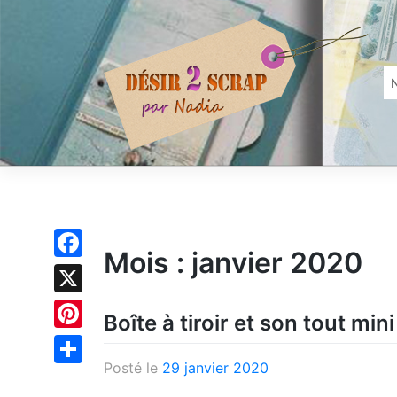
Skip
to
content
Mois :
janvier 2020
Facebook
X
Boîte à tiroir et son tout min
Pinterest
Posté le
29 janvier 2020
Partager