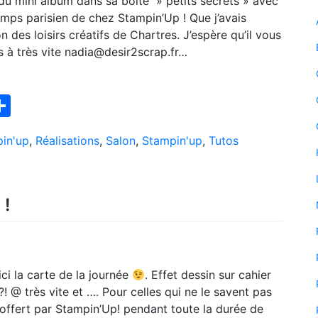
 du mini album dans sa boîte » petits secrets » avec
temps parisien de chez Stampin’Up ! Que j’avais
on des loisirs créatifs de Chartres. J’espère qu’il vous
s à très vite nadia@desir2scrap.fr…
ook
interest
Partager
pin'up
,
Réalisations
,
Salon
,
Stampin'up
,
Tutos
 !
ici la carte de la journée
. Effet dessin sur cahier
! @ très vite et …. Pour celles qui ne le savent pas
 offert par Stampin’Up! pendant toute la durée de