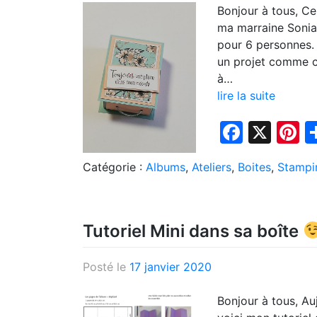
Bonjour à tous, Ce
ma marraine Sonia 
pour 6 personnes. 
un projet comme ci 
à…
lire la suite
Faceb
X
P
Catégorie :
Albums
,
Ateliers
,
Boites
,
Stampi
Tutoriel Mini dans sa boîte
Posté le
17 janvier 2020
Bonjour à tous, Au