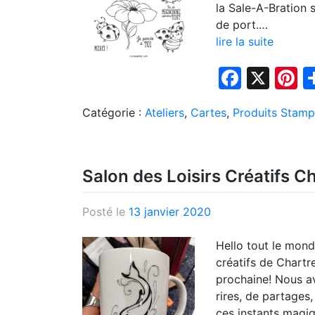
la Sale-A-Bration 
de port.…
lire la suite
Faceb
X
P
Catégorie :
Ateliers
,
Cartes
,
Produits Stamp
Salon des Loisirs Créatifs C
Posté le
13 janvier 2020
Hello tout le monde
créatifs de Chartr
prochaine! Nous a
rires, de partages
ces instants magi