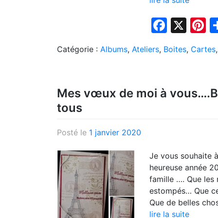
Faceb
X
P
Catégorie :
Albums
,
Ateliers
,
Boites
,
Cartes
Mes vœux de moi à vous….B
tous
Posté le
1 janvier 2020
Je vous souhaite à
heureuse année 20
famille …. Que les
estompés… Que cet
Que de belles cho
lire la suite