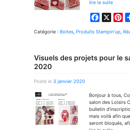
lire la suite
Faceb
X
P
Catégorie :
Boites
,
Produits Stampin'up
,
Réa
Visuels des projets pour le s
2020
Posté le
3 janvier 2020
Bonjour à tous, Co
salon des Loisirs 
bulletin d’inscript
mais voilà afin qu
seront bloqués, afi
lire la suite