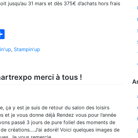
soit jusqu’au 31 mars et dès 375€ d’achats hors frais
ook
interest
Partager
in'up
,
Stampin'up
hartrexpo merci à tous !
A
, ça y est je suis de retour du salon des loisirs
es et je vous donne déjà Rendez vous pour l’année
vons passé 3 jours de pure folie! des moments de
, de créations….J’ai adoré! Voici quelques images de
ques. Je vous remercie…