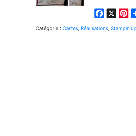
Faceb
X
P
Catégorie :
Cartes
,
Réalisations
,
Stampin'u