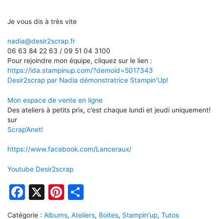
Je vous dis à très vite
nadia@desir2scrap.fr
06 63 84 22 63 / 09 51 04 3100
Pour rejoindre mon équipe, cliquez sur le lien :
https://ida.stampinup.com/?demoid=5017343
Desir2scrap par Nadia démonstratrice Stampin’Up!
Mon espace de vente en ligne
Des ateliers à petits prix, c’est chaque lundi et jeudi uniquement!
sur
Scrap’Anet!
https://www.facebook.com/Lanceraux/
Youtube Desir2scrap
Facebook
X
Pinterest
Partager
Catégorie :
Albums
,
Ateliers
,
Boites
,
Stampin'up
,
Tutos