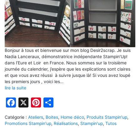
Bonjour à tous et bienvenue sur mon blog Desir2scrap. Je suis
Nadia Lanceraux, démonstratrice indépendante Stampin’Up!
dans l’Eure et Loir en France. Nous sommes sur la troisième
journée du calendrier, j’espère que les explications sont claires
et que vous avez réussi à suivre jusque là! Si vous avez loupé
les premiers jours , voici les…
lire la suite
Facebook
X
Pinterest
Partager
Catégorie :
Ateliers
,
Boites
,
Home déco
,
Produits Stampin'up
,
Promotions Stampin'up
,
Réalisations
,
Stampin'up
,
Tutos