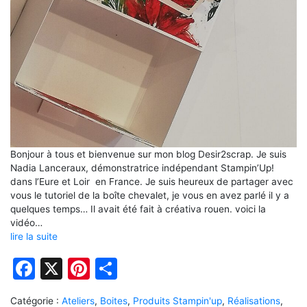
Bonjour à tous et bienvenue sur mon blog Desir2scrap. Je suis
Nadia Lanceraux, démonstratrice indépendant Stampin’Up!
dans l’Eure et Loir en France. Je suis heureux de partager avec
vous le tutoriel de la boîte chevalet, je vous en avez parlé il y a
quelques temps… Il avait été fait à créativa rouen. voici la
vidéo…
lire la suite
Facebook
X
Pinterest
Partager
Catégorie :
Ateliers
,
Boites
,
Produits Stampin'up
,
Réalisations
,