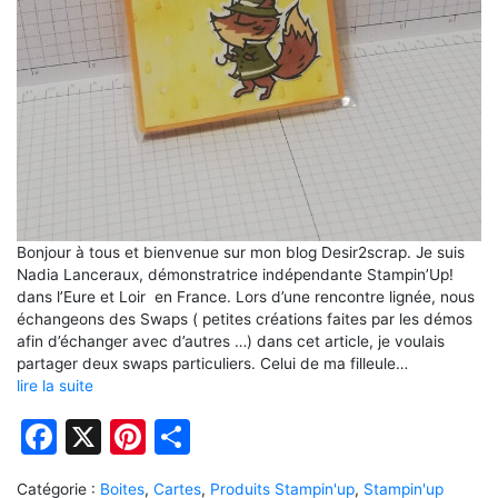
Bonjour à tous et bienvenue sur mon blog Desir2scrap. Je suis
Nadia Lanceraux, démonstratrice indépendante Stampin’Up!
dans l’Eure et Loir en France. Lors d’une rencontre lignée, nous
échangeons des Swaps ( petites créations faites par les démos
afin d’échanger avec d’autres …) dans cet article, je voulais
partager deux swaps particuliers. Celui de ma filleule…
lire la suite
Facebook
X
Pinterest
Partager
Catégorie :
Boites
,
Cartes
,
Produits Stampin'up
,
Stampin'up