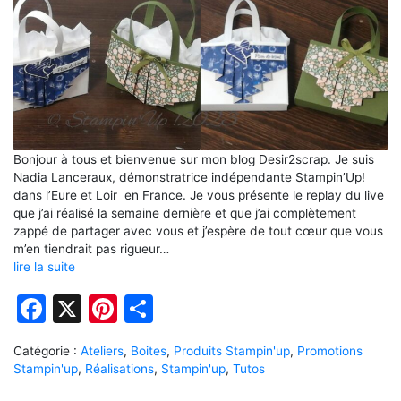
Bonjour à tous et bienvenue sur mon blog Desir2scrap. Je suis
Nadia Lanceraux, démonstratrice indépendante Stampin’Up!
dans l’Eure et Loir en France. Je vous présente le replay du live
que j’ai réalisé la semaine dernière et que j’ai complètement
zappé de partager avec vous et j’espère de tout cœur que vous
m’en tiendrait pas rigueur…
lire la suite
Facebook
X
Pinterest
Partager
Catégorie :
Ateliers
,
Boites
,
Produits Stampin'up
,
Promotions
Stampin'up
,
Réalisations
,
Stampin'up
,
Tutos