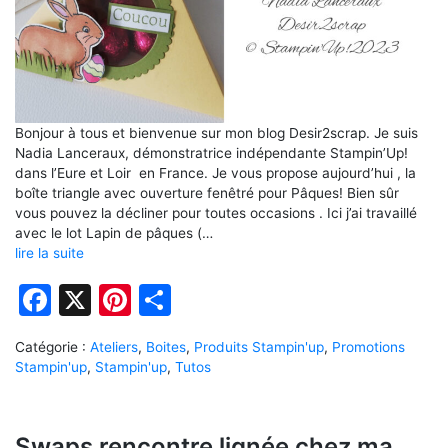
Bonjour à tous et bienvenue sur mon blog Desir2scrap. Je suis
Nadia Lanceraux, démonstratrice indépendante Stampin’Up!
dans l’Eure et Loir en France. Je vous propose aujourd’hui , la
boîte triangle avec ouverture fenêtré pour Pâques! Bien sûr
vous pouvez la décliner pour toutes occasions . Ici j’ai travaillé
avec le lot Lapin de pâques (…
lire la suite
Facebook
X
Pinterest
Partager
Catégorie :
Ateliers
,
Boites
,
Produits Stampin'up
,
Promotions
Stampin'up
,
Stampin'up
,
Tutos
Swaps rencontre lignée chez ma