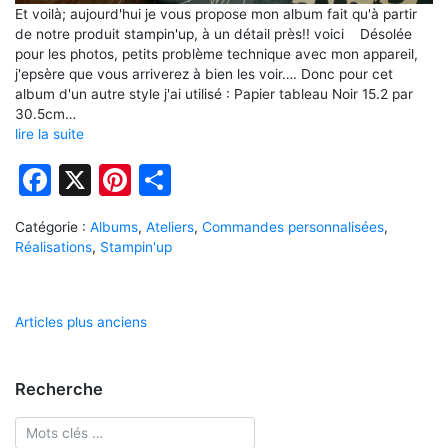
Et voilà; aujourd'hui je vous propose mon album fait qu'à partir
de notre produit stampin'up, à un détail près!! voici Désolée
pour les photos, petits problème technique avec mon appareil,
j'epsère que vous arriverez à bien les voir…. Donc pour cet
album d'un autre style j'ai utilisé : Papier tableau Noir 15.2 par
30.5cm…
lire la suite
Facebook
X
Pinterest
Partager
Catégorie :
Albums
,
Ateliers
,
Commandes personnalisées
,
Réalisations
,
Stampin'up
Navigation
Articles plus anciens
des
articles
Recherche