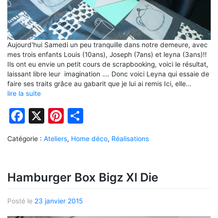
Aujourd'hui Samedi un peu tranquille dans notre demeure, avec
mes trois enfants Louis (10ans), Joseph (7ans) et leyna (3ans)!!
Ils ont eu envie un petit cours de scrapbooking, voici le résultat,
laissant libre leur imagination …. Donc voici Leyna qui essaie de
faire ses traits grâce au gabarit que je lui ai remis Ici, elle…
lire la suite
Facebook
X
Pinterest
Partager
Catégorie :
Ateliers
,
Home déco
,
Réalisations
Hamburger Box Bigz Xl Die
Posté le
23 janvier 2015