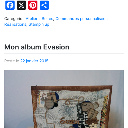
Facebook
X
Pinterest
Partager
Catégorie :
Ateliers
,
Boites
,
Commandes personnalisées
,
Réalisations
,
Stampin'up
Mon album Evasion
Posté le
22 janvier 2015