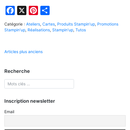
Facebook
X
Pinterest
Partager
Catégorie :
Ateliers
,
Cartes
,
Produits Stampin'up
,
Promotions
Stampin'up
,
Réalisations
,
Stampin'up
,
Tutos
Navigation
Articles plus anciens
des
articles
Recherche
Inscription newsletter
Email