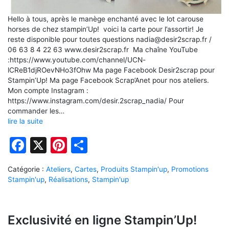
Hello à tous, après le manège enchanté avec le lot carouse
horses de chez stampin’Up! voici la carte pour l’assortir! Je
reste disponible pour toutes questions nadia@desir2scrap.fr /
06 63 8 4 22 63 www.desir2scrap.fr Ma chaîne YouTube
:https://www.youtube.com/channel/UCN-
lCReB1djROevNHo3fOhw Ma page Facebook Desir2scrap pour
Stampin’Up! Ma page Facebook Scrap’Anet pour nos ateliers.
Mon compte Instagram :
https://www.instagram.com/desir.2scrap_nadia/ Pour
commander les…
lire la suite
Facebook
X
Pinterest
Partager
Catégorie :
Ateliers
,
Cartes
,
Produits Stampin'up
,
Promotions
Stampin'up
,
Réalisations
,
Stampin'up
Exclusivité en ligne Stampin’Up!