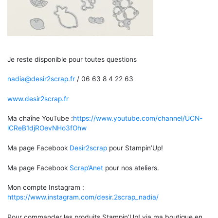
Je reste disponible pour toutes questions
nadia@desir2scrap.fr
/ 06 63 8 4 22 63
www.desir2scrap.fr
Ma chaîne YouTube :
https://www.youtube.com/channel/UCN-
lCReB1djROevNHo3fOhw
Ma page Facebook
Desir2scrap
pour Stampin’Up!
Ma page Facebook
Scrap’Anet
pour nos ateliers.
Mon compte Instagram :
https://www.instagram.com/desir.2scrap_nadia/
Pour commander les produits Stampin’Up! via ma boutique en