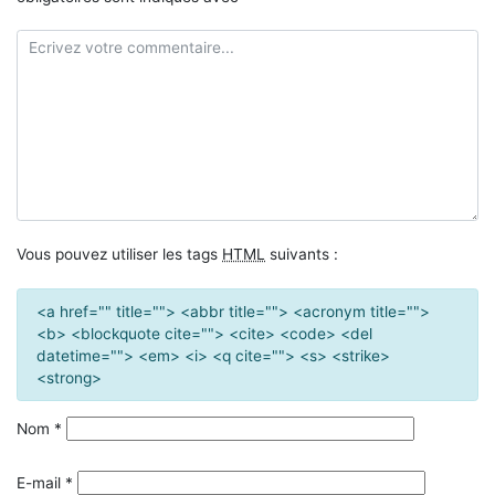
Vous pouvez utiliser les tags
HTML
suivants :
<a href="" title=""> <abbr title=""> <acronym title="">
<b> <blockquote cite=""> <cite> <code> <del
datetime=""> <em> <i> <q cite=""> <s> <strike>
<strong>
Nom
*
E-mail
*