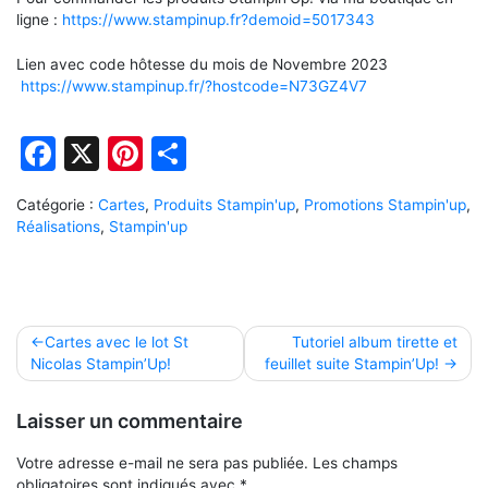
ligne :
https://www.stampinup.fr?demoid=5017343
Lien avec code hôtesse du mois de Novembre 2023
https://www.stampinup.fr/?hostcode=N73GZ4V7
Facebook
X
Pinterest
Partager
Catégorie :
Cartes
,
Produits Stampin'up
,
Promotions Stampin'up
,
Réalisations
,
Stampin'up
Navigation
Cartes avec le lot St
Tutoriel album tirette et
Nicolas Stampin’Up!
feuillet suite Stampin’Up!
de
l’article
Laisser un commentaire
Votre adresse e-mail ne sera pas publiée.
Les champs
obligatoires sont indiqués avec
*