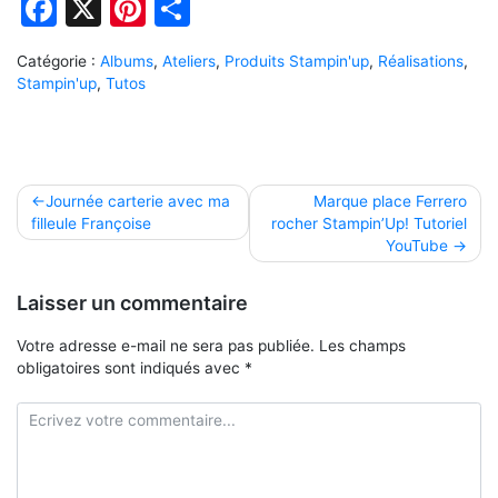
Facebook
X
Pinterest
Partager
Catégorie :
Albums
,
Ateliers
,
Produits Stampin'up
,
Réalisations
,
Stampin'up
,
Tutos
Navigation
Journée carterie avec ma
Marque place Ferrero
filleule Françoise
rocher Stampin’Up! Tutoriel
de
YouTube
l’article
Laisser un commentaire
Votre adresse e-mail ne sera pas publiée.
Les champs
obligatoires sont indiqués avec
*