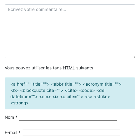
Vous pouvez utiliser les tags
HTML
suivants :
<a href="" title=""> <abbr title=""> <acronym title="">
<b> <blockquote cite=""> <cite> <code> <del
datetime=""> <em> <i> <q cite=""> <s> <strike>
<strong>
Nom
*
E-mail
*