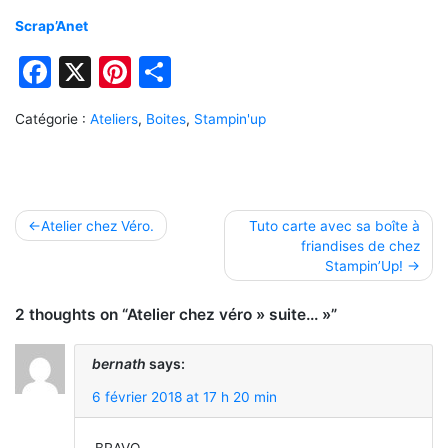
Scrap’Anet
Facebook
X
Pinterest
Partager
Catégorie :
Ateliers
,
Boites
,
Stampin'up
Navigation
Atelier chez Véro.
Tuto carte avec sa boîte à
friandises de chez
de
Stampin’Up!
l’article
2 thoughts on “Atelier chez véro » suite… »”
bernath
says:
6 février 2018 at 17 h 20 min