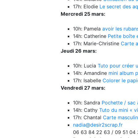
17h: Elodie
Le secret des aq
Mercredi 25 mars:
10h: Pamela
avoir les ruban
14h: Catherine
Petite boîte 
17h: Marie-Christine
Carte a
Jeudi 26 mars:
10h: Lucia
Tuto pour créer u
14h: Amandine
mini album 
17h: Isabelle
Colorer le papi
Vendredi 27 mars:
10h: Sandra
Pochette / sac 
14h: Cathy
Tuto du mini « v
17h: Chantal
Carte masculin
nadia@desir2scrap.fr
06 63 84 22 63 / 09 51 04