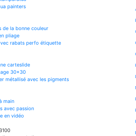
ua painters
s de la bonne couleur
en pliage
vec rabats perfo étiquette
ne carteslide
page 30×30
er métallisé avec les pigments
à main
is avec passion
e en vidéo
 3100