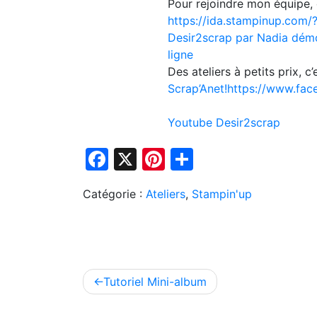
Pour rejoindre mon équipe, c
https://ida.stampinup.com
Desir2scrap par Nadia démo
ligne
Des ateliers à petits prix, c
Scrap’Anet!
https://www.fac
Youtube Desir2scrap
Facebook
X
Pinterest
Partager
Catégorie :
Ateliers
,
Stampin'up
Navigation
Tutoriel Mini-album
de