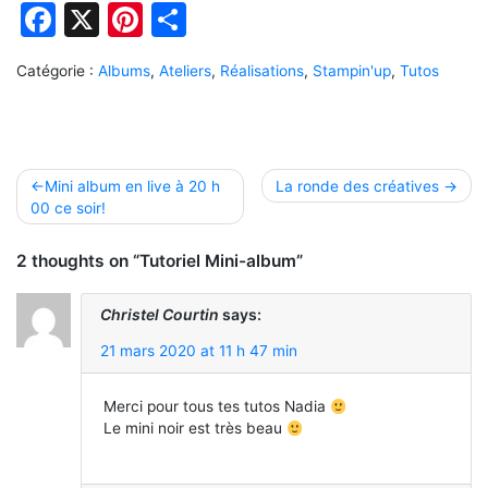
Facebook
X
Pinterest
Partager
Catégorie :
Albums
,
Ateliers
,
Réalisations
,
Stampin'up
,
Tutos
Navigation
Mini album en live à 20 h
La ronde des créatives
00 ce soir!
de
l’article
2 thoughts on “Tutoriel Mini-album”
Christel Courtin
says:
21 mars 2020 at 11 h 47 min
Merci pour tous tes tutos Nadia
Le mini noir est très beau