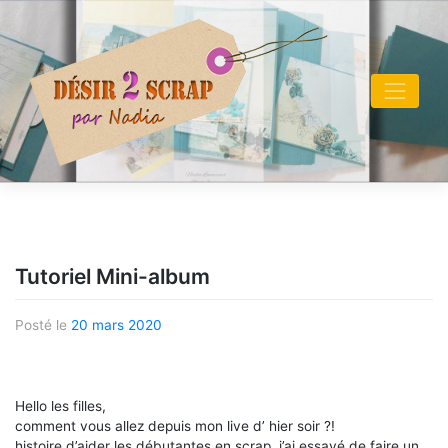
Skip
to
content
Tutoriel Mini-album
Posté le
20 mars 2020
Hello les filles,
comment vous allez depuis mon live d’ hier soir ?!
histoire d’aider les débutantes en scrap, j’ai essayé de faire un