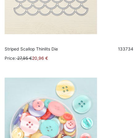
Striped Scallop Thinlits Die
133734
Price
:
27,95
€
20,96 €