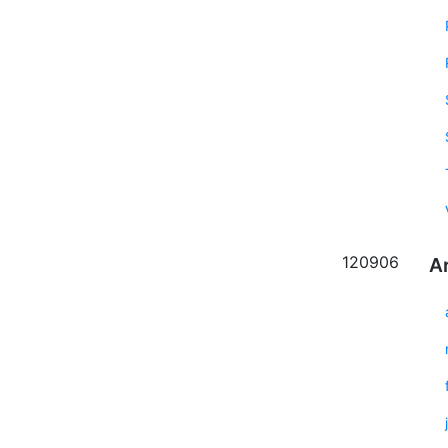
120906
A