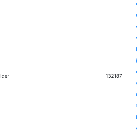
lder
132187