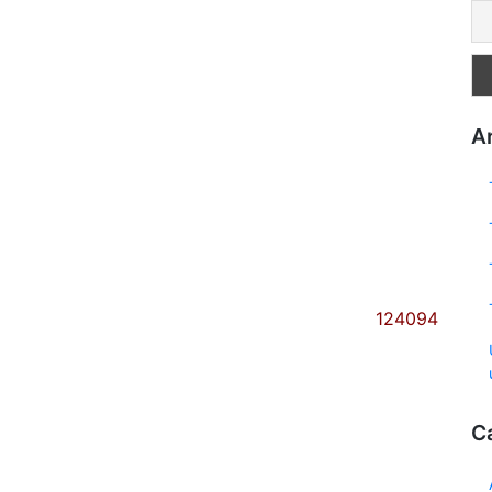
Ar
124094
C