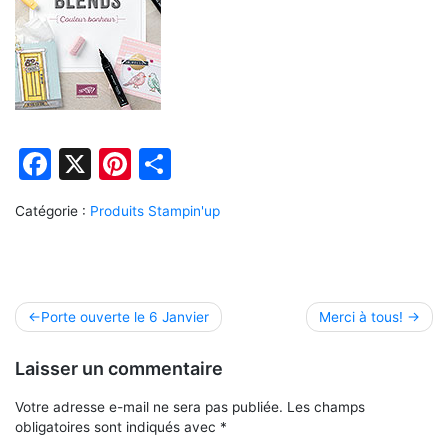
Facebook
X
Pinterest
Partager
Catégorie :
Produits Stampin'up
Navigation
Porte ouverte le 6 Janvier
Merci à tous!
de
Laisser un commentaire
l’article
Votre adresse e-mail ne sera pas publiée.
Les champs
obligatoires sont indiqués avec
*