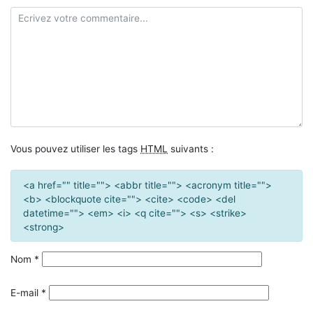
Vous pouvez utiliser les tags
HTML
suivants :
<a href="" title=""> <abbr title=""> <acronym title="">
<b> <blockquote cite=""> <cite> <code> <del
datetime=""> <em> <i> <q cite=""> <s> <strike>
<strong>
Nom
*
E-mail
*