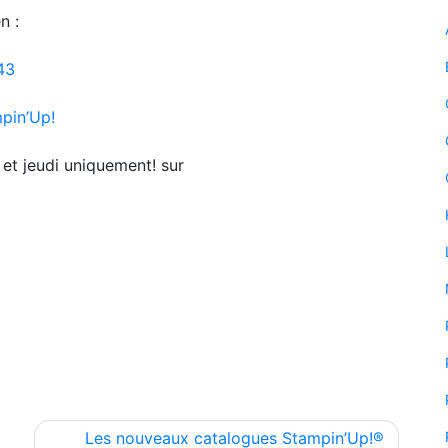
n :
43
pin’Up!
i et jeudi uniquement! sur
Les nouveaux catalogues Stampin’Up!®