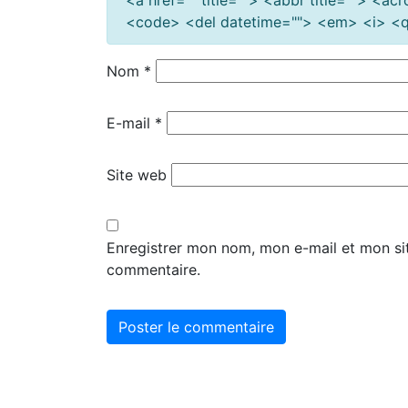
<code> <del datetime=""> <em> <i> <q 
Nom
*
E-mail
*
Site web
Enregistrer mon nom, mon e-mail et mon si
commentaire.