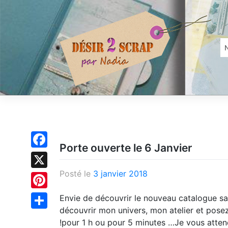
Skip
to
content
Porte ouverte le 6 Janvier
Facebook
Posté le
3 janvier 2018
X
Pinterest
Envie de découvrir le nouveau catalogue s
découvrir mon univers, mon atelier et posez
Partager
!pour 1 h ou pour 5 minutes …Je vous atten