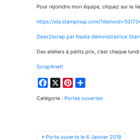
Pour rejoindre mon équipe, cliquez sur le lie
https://ida.stampinup.com/?demoid=50173
Desir2scrap par Nadia démonstratrice Stam
Des ateliers à petits prix, c’est chaque lund
Scrap’Anet!
Facebook
X
Pinterest
Partager
Catégorie :
Portes ouvertes
Navigation
Porte ouverte le 6 Janvier 2018