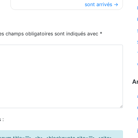
sont arrivés
es champs obligatoires sont indiqués avec
*
A
 :
cronym title=""> <b> <blockquote cite=""> <cite>