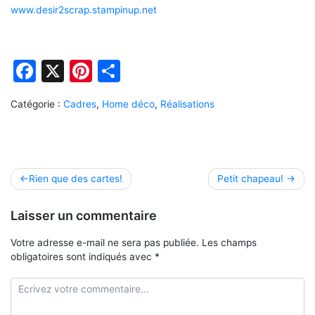
www.desir2scrap.stampinup.net
Facebook
X
Pinterest
Partager
Catégorie :
Cadres
,
Home déco
,
Réalisations
Navigation
Rien que des cartes!
Petit chapeau!
de
Laisser un commentaire
l’article
Votre adresse e-mail ne sera pas publiée.
Les champs
obligatoires sont indiqués avec
*