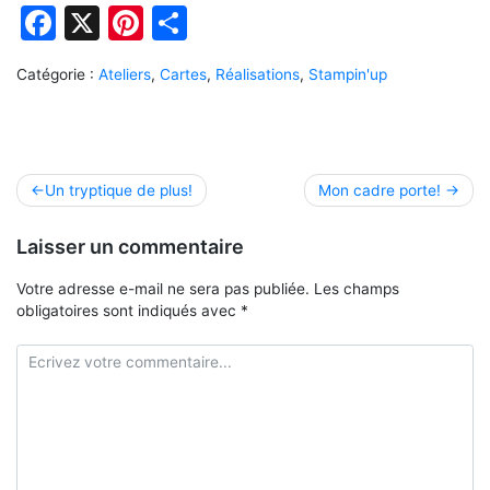
Facebook
X
Pinterest
Partager
Catégorie :
Ateliers
,
Cartes
,
Réalisations
,
Stampin'up
Navigation
Un tryptique de plus!
Mon cadre porte!
de
Laisser un commentaire
l’article
Votre adresse e-mail ne sera pas publiée.
Les champs
obligatoires sont indiqués avec
*