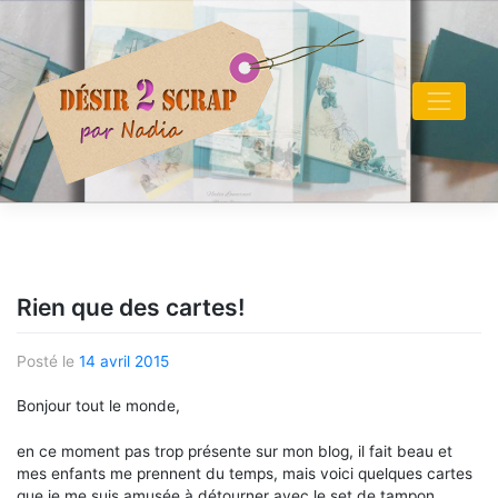
Skip
to
content
Rien que des cartes!
Posté le
14 avril 2015
Bonjour tout le monde,
en ce moment pas trop présente sur mon blog, il fait beau et
mes enfants me prennent du temps, mais voici quelques cartes
que je me suis amusée à détourner avec le set de tampon