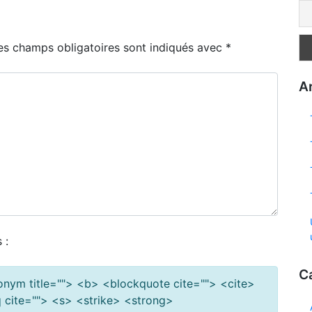
es champs obligatoires sont indiqués avec
*
Ar
 :
C
cronym title=""> <b> <blockquote cite=""> <cite>
cite=""> <s> <strike> <strong>