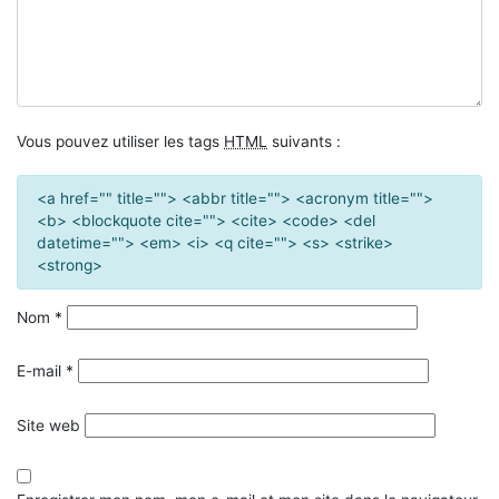
Vous pouvez utiliser les tags
HTML
suivants :
<a href="" title=""> <abbr title=""> <acronym title="">
<b> <blockquote cite=""> <cite> <code> <del
datetime=""> <em> <i> <q cite=""> <s> <strike>
<strong>
Nom
*
E-mail
*
Site web