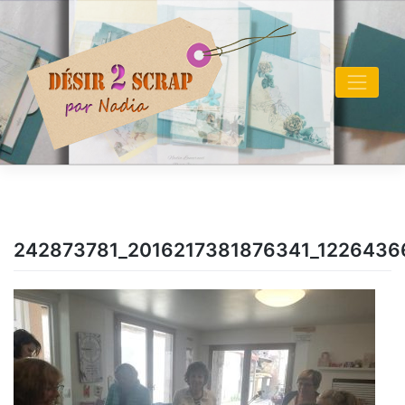
Skip
to
content
242873781_2016217381876341_122643