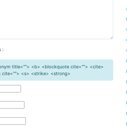
 :
cronym title=""> <b> <blockquote cite=""> <cite>
cite=""> <s> <strike> <strong>