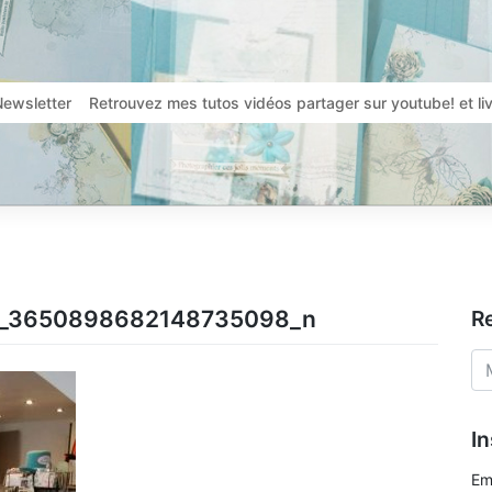
Newsletter
Retrouvez mes tutos vidéos partager sur youtube! et l
1_3650898682148735098_n
R
In
Em