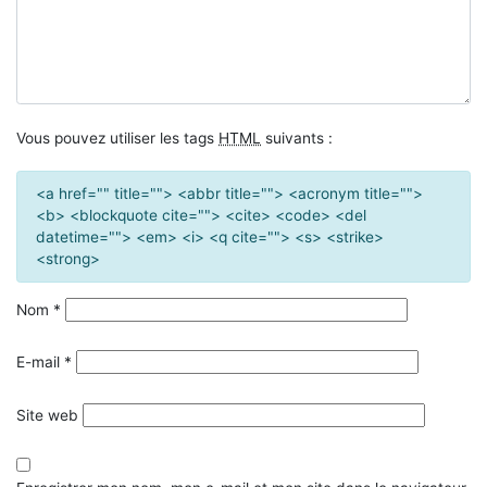
Vous pouvez utiliser les tags
HTML
suivants :
<a href="" title=""> <abbr title=""> <acronym title="">
<b> <blockquote cite=""> <cite> <code> <del
datetime=""> <em> <i> <q cite=""> <s> <strike>
<strong>
Nom
*
E-mail
*
Site web