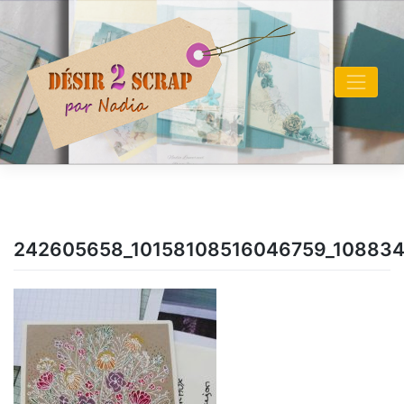
Skip
to
content
242605658_10158108516046759_10883