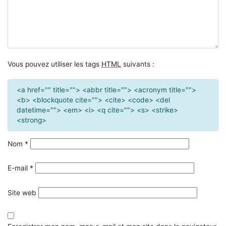
Vous pouvez utiliser les tags
HTML
suivants :
<a href="" title=""> <abbr title=""> <acronym title="">
<b> <blockquote cite=""> <cite> <code> <del
datetime=""> <em> <i> <q cite=""> <s> <strike>
<strong>
Nom
*
E-mail
*
Site web