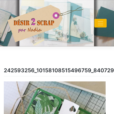
Skip
to
content
242593256_10158108515496759_84072