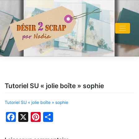
Skip
to
content
Tutoriel SU « jolie boîte » sophie
Tutoriel SU « jolie boîte » sophie
Facebook
X
Pinterest
Partager