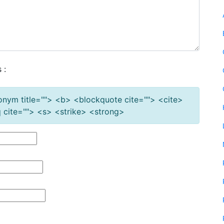
 :
cronym title=""> <b> <blockquote cite=""> <cite>
cite=""> <s> <strike> <strong>