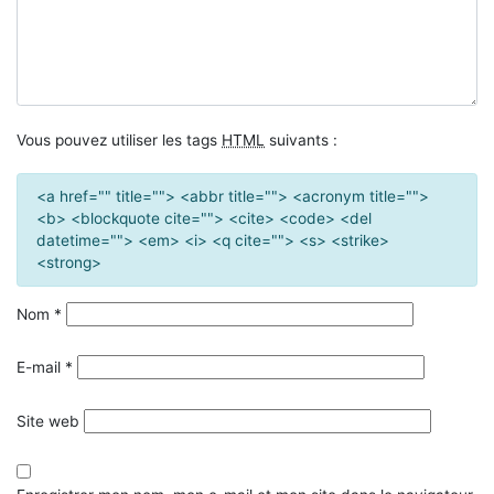
Vous pouvez utiliser les tags
HTML
suivants :
<a href="" title=""> <abbr title=""> <acronym title="">
<b> <blockquote cite=""> <cite> <code> <del
datetime=""> <em> <i> <q cite=""> <s> <strike>
<strong>
Nom
*
E-mail
*
Site web