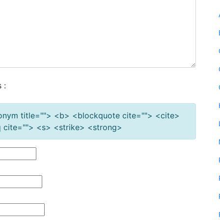
 :
cronym title=""> <b> <blockquote cite=""> <cite>
cite=""> <s> <strike> <strong>