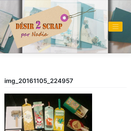
Skip
to
content
img_20161105_224957