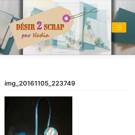
Skip
to
content
img_20161105_223749