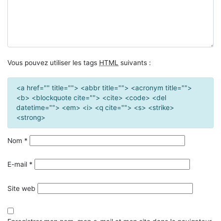
Vous pouvez utiliser les tags
HTML
suivants :
<a href="" title=""> <abbr title=""> <acronym title="">
<b> <blockquote cite=""> <cite> <code> <del
datetime=""> <em> <i> <q cite=""> <s> <strike>
<strong>
Nom
*
E-mail
*
Site web