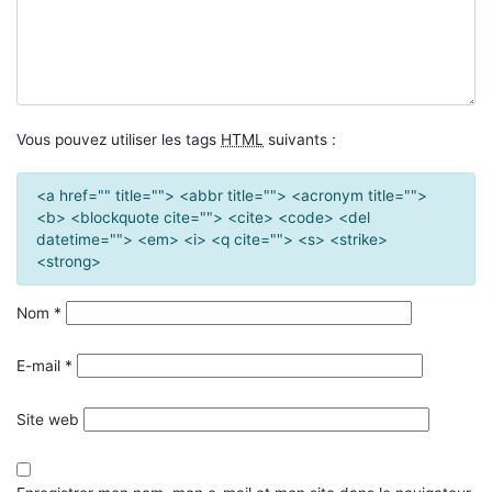
Vous pouvez utiliser les tags
HTML
suivants :
<a href="" title=""> <abbr title=""> <acronym title="">
<b> <blockquote cite=""> <cite> <code> <del
datetime=""> <em> <i> <q cite=""> <s> <strike>
<strong>
Nom
*
E-mail
*
Site web