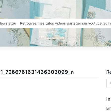
Newsletter
Retrouvez mes tutos vidéos partager sur youtube! et l
51_7266761631466303099_n
R
In
Em