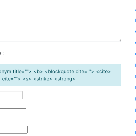
 :
cronym title=""> <b> <blockquote cite=""> <cite>
cite=""> <s> <strike> <strong>