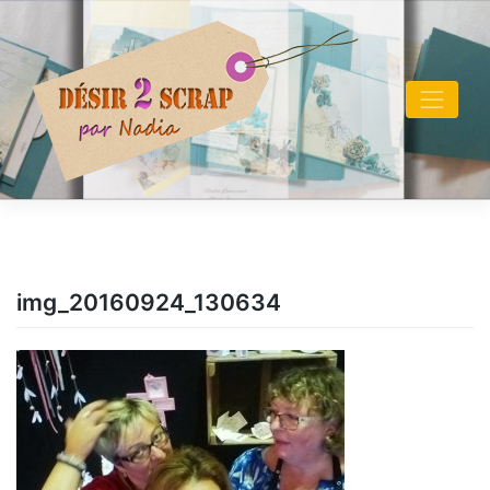
Skip
to
content
img_20160924_130634