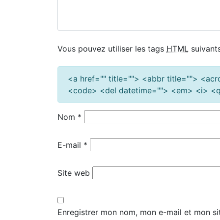
Vous pouvez utiliser les tags
HTML
suivants
<a href="" title=""> <abbr title=""> <a
<code> <del datetime=""> <em> <i> <q 
Nom
*
E-mail
*
Site web
Enregistrer mon nom, mon e-mail et mon si