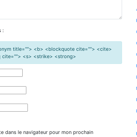
 :
cronym title=""> <b> <blockquote cite=""> <cite>
cite=""> <s> <strike> <strong>
te dans le navigateur pour mon prochain