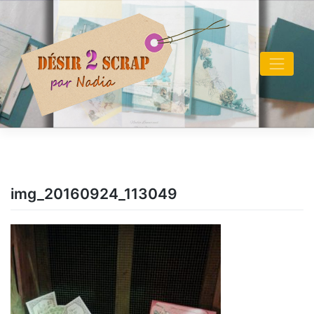
Skip
to
content
img_20160924_113049