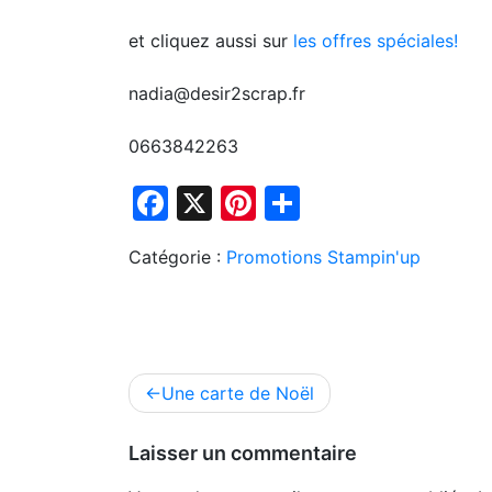
et cliquez aussi sur
les offres spéciales!
nadia@desir2scrap.fr
0663842263
Facebook
X
Pinterest
Partager
Catégorie :
Promotions Stampin'up
Navigation
Une carte de Noël
de
l’article
Laisser un commentaire