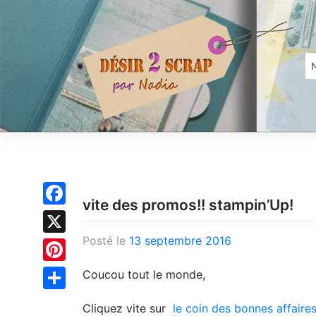
Skip
to
content
vite des promos!! stampin’Up!
Facebook
Posté le
13 septembre 2016
X
Pinterest
Coucou tout le monde,
Partager
Cliquez vite sur
le coin des bonnes affaire