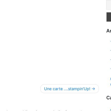
Ar
Une carte ….stampin’Up!
C