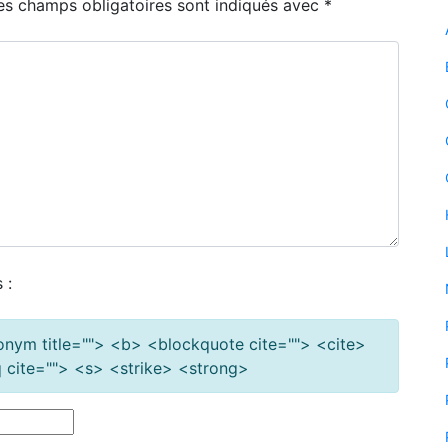
es champs obligatoires sont indiqués avec
*
 :
cronym title=""> <b> <blockquote cite=""> <cite>
cite=""> <s> <strike> <strong>