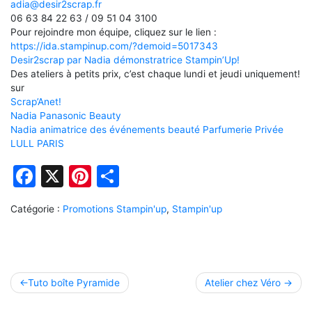
adia@desir2scrap.fr
06 63 84 22 63 / 09 51 04 3100
Pour rejoindre mon équipe, cliquez sur le lien :
https://ida.stampinup.com/?demoid=5017343
Desir2scrap par Nadia démonstratrice Stampin’Up!
Des ateliers à petits prix, c’est chaque lundi et jeudi uniquement!
sur
Scrap’Anet!
Nadia Panasonic Beauty
Nadia animatrice des événements beauté Parfumerie Privée
LULL PARIS
Facebook
X
Pinterest
Partager
Catégorie :
Promotions Stampin'up
,
Stampin'up
Navigation
Tuto boîte Pyramide
Atelier chez Véro
de