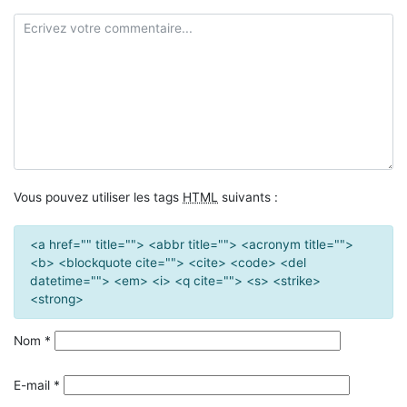
Vous pouvez utiliser les tags
HTML
suivants :
<a href="" title=""> <abbr title=""> <acronym title="">
<b> <blockquote cite=""> <cite> <code> <del
datetime=""> <em> <i> <q cite=""> <s> <strike>
<strong>
Nom
*
E-mail
*