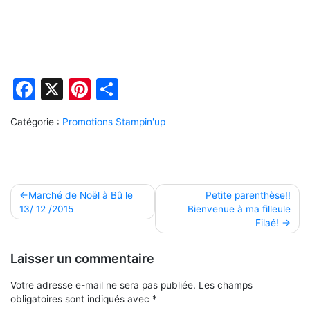
Facebook
X
Pinterest
Partager
Catégorie :
Promotions Stampin'up
Navigation
Marché de Noël à Bû le
Petite parenthèse!!
13/ 12 /2015
Bienvenue à ma filleule
de
Filaé!
l’article
Laisser un commentaire
Votre adresse e-mail ne sera pas publiée.
Les champs
obligatoires sont indiqués avec
*