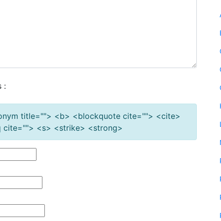
 :
cronym title=""> <b> <blockquote cite=""> <cite>
cite=""> <s> <strike> <strong>