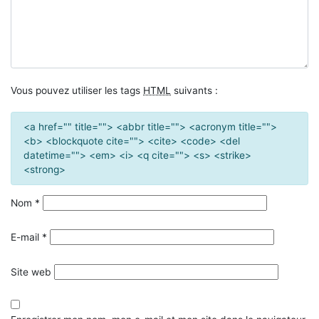
Vous pouvez utiliser les tags
HTML
suivants :
<a href="" title=""> <abbr title=""> <acronym title="">
<b> <blockquote cite=""> <cite> <code> <del
datetime=""> <em> <i> <q cite=""> <s> <strike>
<strong>
Nom
*
E-mail
*
Site web