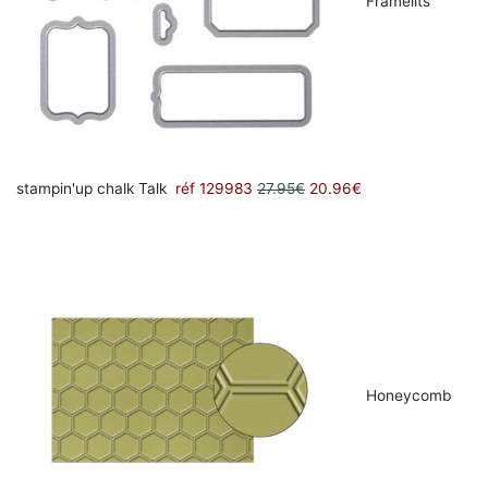
Framelits
stampin'up chalk Talk
réf 129983
27.95€
20.96€
Honeycomb