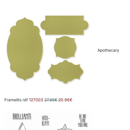
Apothecary
Framelits réf
127003
27.95€
20.96€