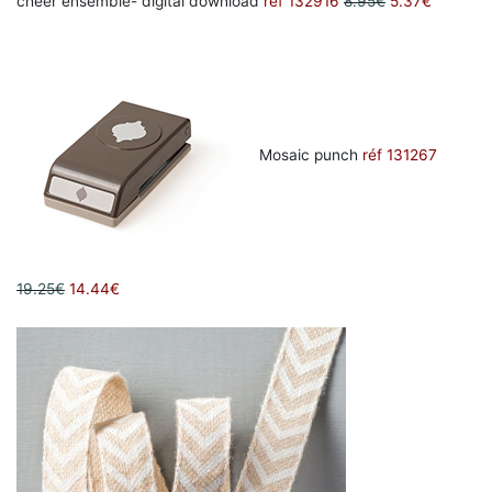
cheer ensemble- digital download
réf 132916
8.95€
5.37€
Mosaic punch
réf 131267
19.25€
14.44€