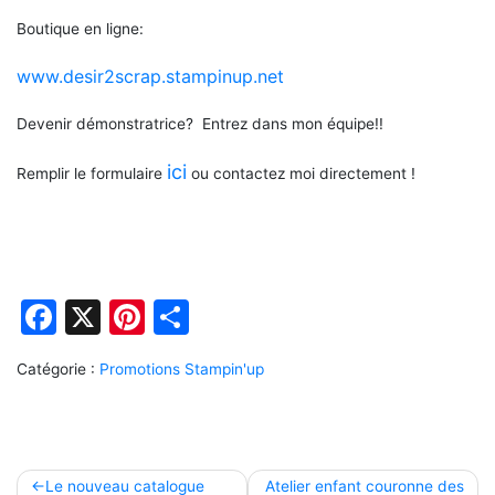
Boutique en ligne:
www.desir2scrap.stampinup.net
Devenir démonstratrice? Entrez dans mon équipe!!
ici
Remplir le formulaire
ou contactez moi directement !
Facebook
X
Pinterest
Partager
Catégorie :
Promotions Stampin'up
Navigation
Le nouveau catalogue
Atelier enfant couronne des