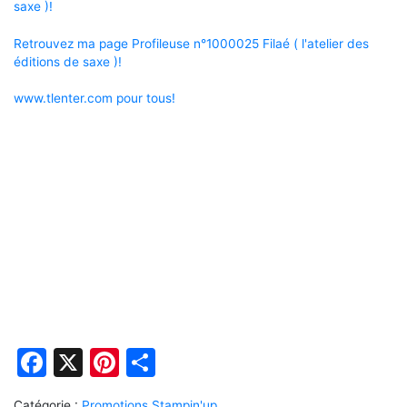
saxe )!
Retrouvez ma page Profileuse n°1000025 Filaé ( l'atelier des
éditions de saxe )!
www.tlenter.com pour tous!
Facebook
X
Pinterest
Partager
Catégorie :
Promotions Stampin'up