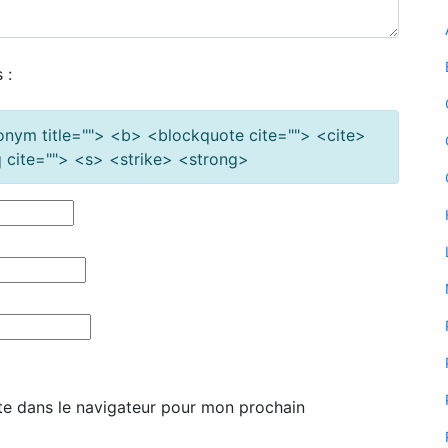
 :
cronym title=""> <b> <blockquote cite=""> <cite>
cite=""> <s> <strike> <strong>
te dans le navigateur pour mon prochain