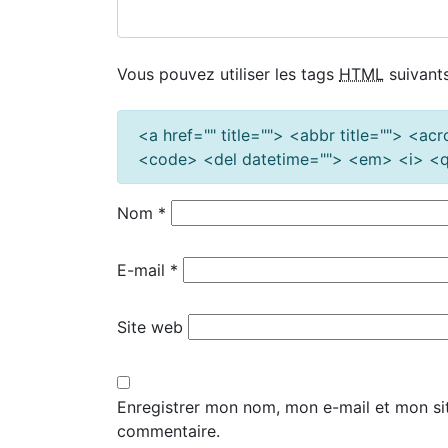
Vous pouvez utiliser les tags
HTML
suivants
<a href="" title=""> <abbr title=""> <a
<code> <del datetime=""> <em> <i> <q 
Nom
*
E-mail
*
Site web
Enregistrer mon nom, mon e-mail et mon si
commentaire.