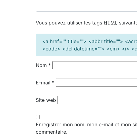
Vous pouvez utiliser les tags
HTML
suivants
<a href="" title=""> <abbr title=""> <a
<code> <del datetime=""> <em> <i> <q 
Nom
*
E-mail
*
Site web
Enregistrer mon nom, mon e-mail et mon si
commentaire.