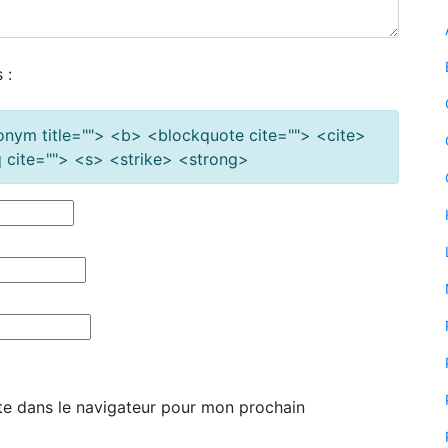
 :
cronym title=""> <b> <blockquote cite=""> <cite>
cite=""> <s> <strike> <strong>
te dans le navigateur pour mon prochain