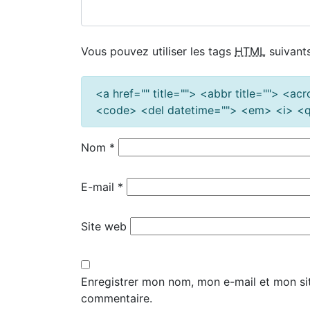
Vous pouvez utiliser les tags
HTML
suivants
<a href="" title=""> <abbr title=""> <a
<code> <del datetime=""> <em> <i> <q 
Nom
*
E-mail
*
Site web
Enregistrer mon nom, mon e-mail et mon si
commentaire.