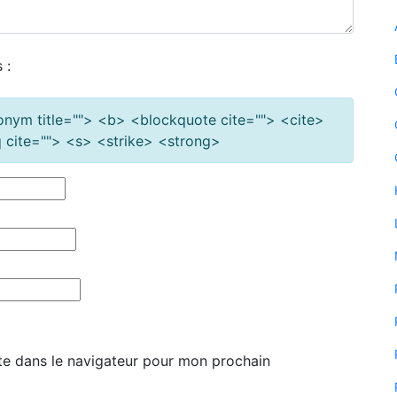
 :
cronym title=""> <b> <blockquote cite=""> <cite>
cite=""> <s> <strike> <strong>
te dans le navigateur pour mon prochain