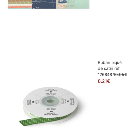
Ruban piqué
de satin réf
10.95€
126848
8.21€