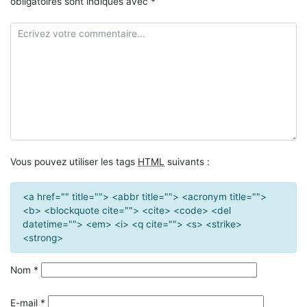
obligatoires sont indiqués avec
*
Vous pouvez utiliser les tags
HTML
suivants :
<a href="" title=""> <abbr title=""> <acronym title="">
<b> <blockquote cite=""> <cite> <code> <del
datetime=""> <em> <i> <q cite=""> <s> <strike>
<strong>
Nom
*
E-mail
*