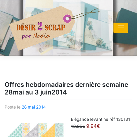
Skip
to
content
Offres hebdomadaires dernière semaine
28mai au 3 juin2014
Posté le
28 mai 2014
Elégance levantine réf 130131
9.94€
13.25€