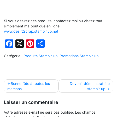
Si vous désirez ces produits, contactez moi ou visitez tout
simplement ma boutique en ligne
www.desir2scrap.stampinup.net
Facebook
X
Pinterest
Partager
Catégorie :
Produits Stampin'up
,
Promotions Stampin'up
Navigation
Bonne fête à toutes les
Devenir démonstratrice
mamans
stampin’up
de
l’article
Laisser un commentaire
Votre adresse e-mail ne sera pas publiée.
Les champs