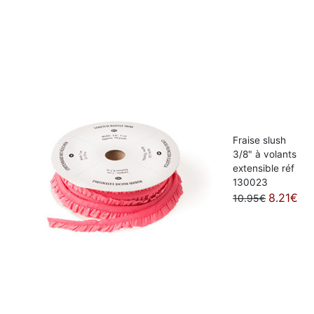
Fraise slush
3/8" à volants
extensible réf
130023
8.21€
10.95€