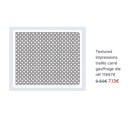
Textured
impressions
treillis carré
gauffrage die
réf 119976
7.13€
9.50€