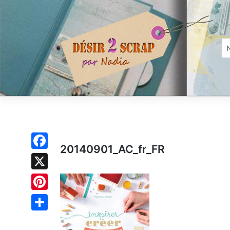
Skip
to
content
20140901_AC_fr_FR
Facebook
X
Pinterest
Partager