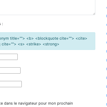
 :
cronym title=""> <b> <blockquote cite=""> <cite>
cite=""> <s> <strike> <strong>
te dans le navigateur pour mon prochain