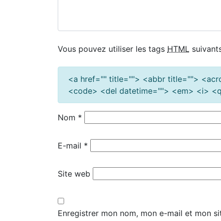
Vous pouvez utiliser les tags
HTML
suivants
<a href="" title=""> <abbr title=""> <a
<code> <del datetime=""> <em> <i> <q 
Nom
*
E-mail
*
Site web
Enregistrer mon nom, mon e-mail et mon si